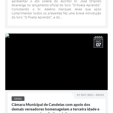
apresentar o ato solene do escritor Sr. José Orlando
Alvarenga no lançamento oficial do livro “O Poeta Aprendiz”.
Convidando o Sr. Adelino Marques Alves que após
cumprimentar todos os presentes fez uma breve introdução
do livro “O Poeta Aprendiz”, e do...
OUT
07
07 OUT 2021 - 09h25
GERAL
Câmara Municipal de Candeias com apoio dos
demais vereadores homenageiam a terceira idade e