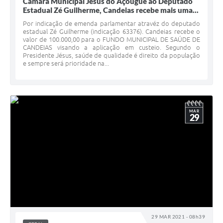
Câmara Municipal Jésus do Açougue ao Deputado
Estadual Zé Guilherme, Candeias recebe mais uma...
Por indicação de emenda parlamentar atravéz do deputado
estadual Zé Guilherme (indicação 63376). Candeias recebe o
valor de 100.000,00 para o FUNDO MUNICIPAL DE SAÚDE DE
CANDEIAS visando a aplicação em custeio. Segundo o
Presidente Jésus, saúde de qualidade é direito da população
e sempre será prioridade na...
MAR
29
29 MAR 2021 - 08h39