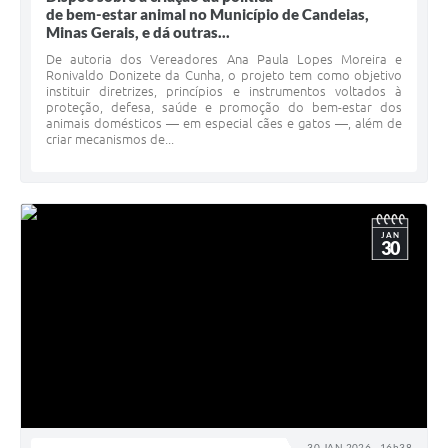
de bem-estar animal no Município de Candeias,
Minas Gerais, e dá outras...
De autoria dos Vereadores Ana Paula Lopes Moreira e
Ronivaldo Donizete da Cunha, o projeto tem como objetivo
instituir diretrizes, princípios e instrumentos voltados à
proteção, defesa, saúde e promoção do bem-estar dos
animais domésticos — em especial cães e gatos —, além de
criar mecanismos de...
JAN
30
30 JAN 2026 - 16h38