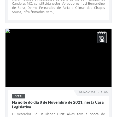
Candeias-MG, constituída pelos Vereadores Iraci Bernardino
de Sena, Delmo Fernandes de Faria e Gilmar das Chagas
Sousa, infra-firmados, vem ,...
NOV
08
08 NOV 2021 - 18h00
GERAL
Na noite do dia 8 de Novembro de 2021, nesta Casa
Legislativa
O Vereador Sr. Daukleber Diniz Alves teve a honra de