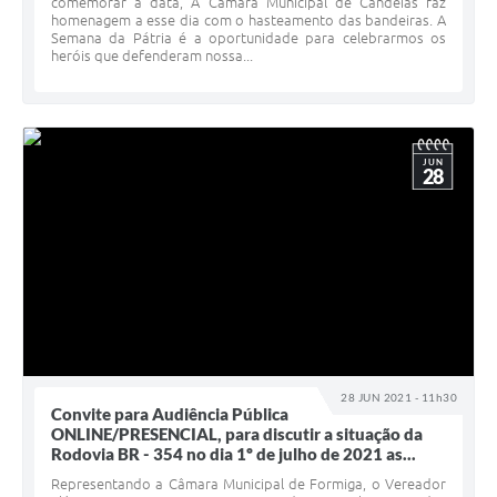
comemorar a data, A Câmara Municipal de Candeias faz
homenagem a esse dia com o hasteamento das bandeiras. A
Semana da Pátria é a oportunidade para celebrarmos os
heróis que defenderam nossa...
JUN
28
28 JUN 2021 - 11h30
Convite para Audiência Pública
ONLINE/PRESENCIAL, para discutir a situação da
Rodovia BR - 354 no dia 1º de julho de 2021 as...
Representando a Câmara Municipal de Formiga, o Vereador