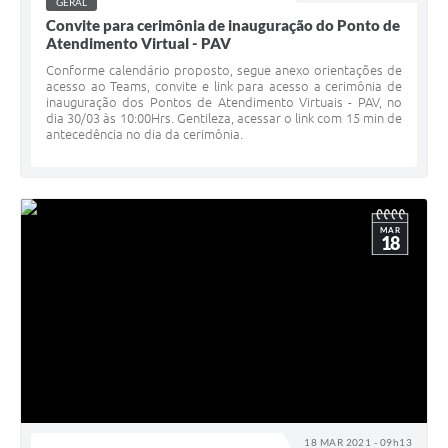
GERAL
Convite para cerimônia de inauguração do Ponto de
Atendimento Virtual - PAV
Conforme calendário proposto, segue anexo orientações de
acesso ao Teams, convite e link para acesso a cerimônia de
inauguração dos Pontos de Atendimento Virtuais - PAV, no
dia 30/03 às 10:00Hrs. Gentileza, acessar o link com 15 min de
antecedência no dia da cerimônia.
MAR
18
18 MAR 2021 - 09h13