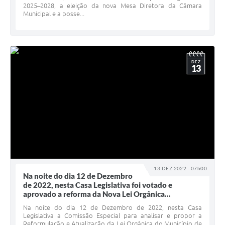
2025–2028, a eleição da nova Mesa Diretora da Câmara
Municipal e a posse...
DEZ
13
13 DEZ 2022 - 07h00
Na noite do dia 12 de Dezembro
de 2022, nesta Casa Legislativa foi votado e
aprovado a reforma da Nova Lei Orgânica...
Na noite do dia 12 de Dezembro de 2022, nesta Casa
Legislativa a Comissão Especial para analisar e propor a
Reformulação e Atualização da Lei Orgânica do Município de