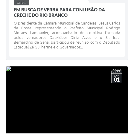
GERAL
EM BUSCA DE VERBA PARA CONLUSÃO DA
CRECHE DO RIO BRANCO
O presidente da Câmara Municipal de Candeias, Jésus Carlos
da Costa, representando o Prefeito Municipal Rodrigo
Moraes Lamounier, acompanhado de comitiva formada
pelos vereadores Daukléber Diniz Alves e o Sr. Iraci
Bernardino de Sena, participou de reunião com o Deputado
Estadual Zé Guilherme e o Governador...
JAN
01