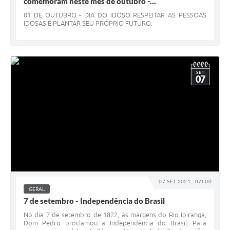
comemoram neste mês de outubro -...
01 DE OUTUBRO - DIA DO IDOSO RESPEITAR AS PESSOAS
IDOSAS É PLANTAR SEU PRÓPRIO FUTURO.
SET
07
07 SET 2021 - 07h00
GERAL
7 de setembro - Independência do Brasil
No dia 7 de setembro de 1822, às margens do Rio Ipiranga,
Dom Pedro proclamou a Independência do Brasil. Para