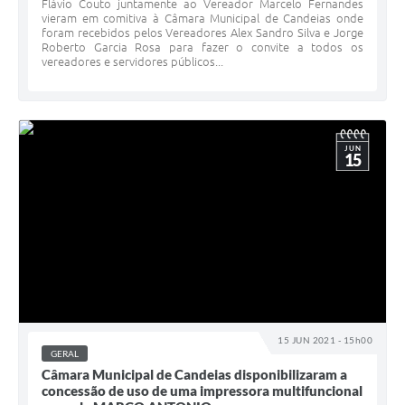
Flávio Couto juntamente ao Vereador Marcelo Fernandes
vieram em comitiva à Câmara Municipal de Candeias onde
foram recebidos pelos Vereadores Alex Sandro Silva e Jorge
Roberto Garcia Rosa para fazer o convite a todos os
vereadores e servidores públicos...
JUN
15
15 JUN 2021 - 15h00
GERAL
Câmara Municipal de Candeias disponibilizaram a
concessão de uso de uma impressora multifuncional