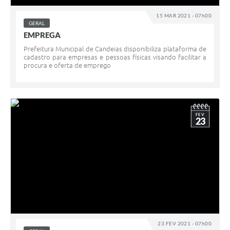
15 MAR 2021 - 07h00
GERAL
EMPREGA
Prefeitura Municipal de Candeias disponibiliza plataforma de
cadastro para empresas e pessoas físicas visando facilitar a
procura e oferta de emprego
FEV
23
23 FEV 2021 - 07h00