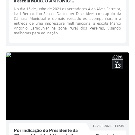
a escola MARCO ANTONIO...
No dia 15 de junho de 2021 os vereadores Alan Alves Ferreira,
Iraci Bernardino Sena e Daukleber Diniz Alves com apoio da
Câmara Municipal e demais vereadores, acompanharam a
entrega de uma impressora multifuncional a escola Marco
Antonio Lamounier na zona rural dos Pereiras, visando
melhorias para educação...
ABR
13
13 ABR 2021 - 11h30
Por indicação do Presidente da