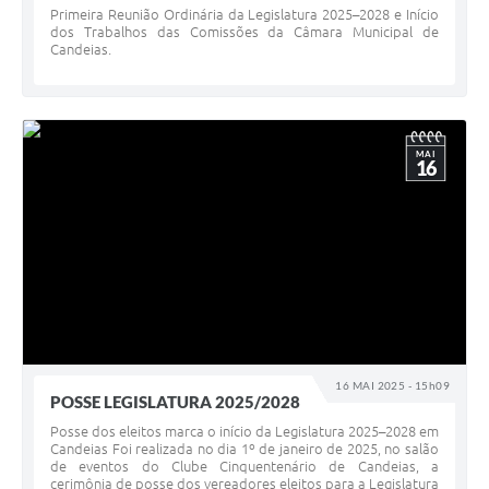
Primeira Reunião Ordinária da Legislatura 2025–2028 e Início
dos Trabalhos das Comissões da Câmara Municipal de
Candeias.
MAI
16
16 MAI 2025 - 15h09
POSSE LEGISLATURA 2025/2028
Posse dos eleitos marca o início da Legislatura 2025–2028 em
Candeias Foi realizada no dia 1º de janeiro de 2025, no salão
de eventos do Clube Cinquentenário de Candeias, a
cerimônia de posse dos vereadores eleitos para a Legislatura