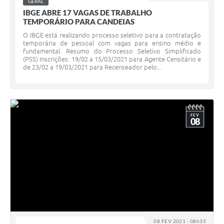
GERAL
IBGE ABRE 17 VAGAS DE TRABALHO
TEMPORÁRIO PARA CANDEIAS
O IBGE está realizando processo seletivo para a contratação
temporária de pessoal com vagas para ensino médio e
fundamental. Resumo do Processo Seletivo Simplificado
(PSS) Inscrições: 19/02 a 15/03/2021 para Agente Censitário e
de 23/02 a 19/03/2021 para Recenseador pelo...
FEV
08
08 FEV 2021 - 08h35