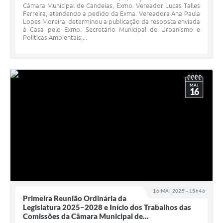
Câmara Municipal de Candeias, Exmo. Vereador Lucas Talles
Ferreira, atendendo a pedido da Exma. Vereadora Ana Paula
Lopes Moreira, determinou a publicação da resposta enviada
à Casa pelo Exmo. Secretário Municipal de Urbanismo e
Políticas Ambientais,...
MAI
16
16 MAI 2025 - 15h46
Primeira Reunião Ordinária da
Legislatura 2025–2028 e Início dos Trabalhos das
Comissões da Câmara Municipal de...