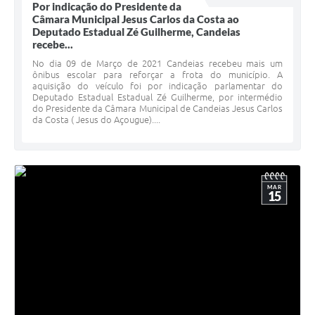
Por indicação do Presidente da
Câmara Municipal Jesus Carlos da Costa ao
Deputado Estadual Zé Guilherme, Candeias
recebe...
No dia 09 de Março de 2021 Candeias recebeu mais um
ônibus escolar para reforçar a frota do município. A
aquisição do veículo foi por indicação parlamentar do
Deputado Estadual Estadual Zé Guilherme, por intermédio
do Presidente da Câmara Municipal de Candeias Jesus Carlos
da Costa ( Jesus do Açougue)....
MAR
15