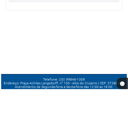
Telefone: (35) 99846-1309
Endereço: Praça Achiles Langsdorff, n° 150 - Alto do Cruzeiro | CEP: 37280-000
Atendimento de Segunda-feira a Sexta-feira das 12:00 as 18:00.
Câmara de Candeias-MG
Versão do Sistema:
3.5.3 - 19/06/2026
Portal atualizado em:
05/08/2026 15:13
Dados Abertos