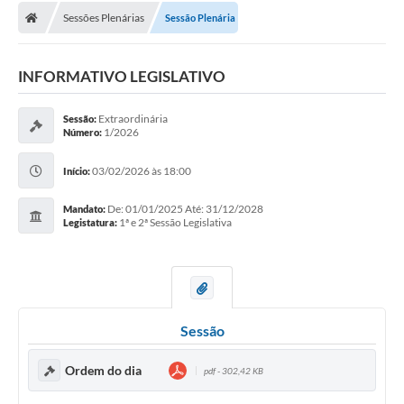
Sessões Plenárias
Sessão Plenária
INFORMATIVO LEGISLATIVO
Extraordinária
Sessão:
1/2026
Número:
03/02/2026 às 18:00
Início:
De: 01/01/2025 Até: 31/12/2028
Mandato:
1ª e 2ª Sessão Legislativa
Legistatura:
Sessão
Ordem do dia
pdf - 302,42 KB