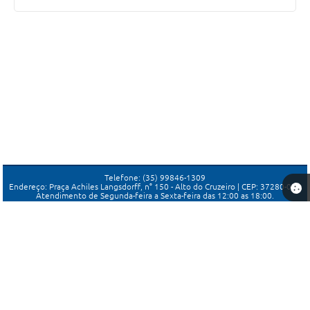
Telefone: (35) 99846-1309
Endereço: Praça Achiles Langsdorff, n° 150 - Alto do Cruzeiro | CEP: 37280-000
Atendimento de Segunda-feira a Sexta-feira das 12:00 as 18:00.
Câmara de Candeias-MG
Versão do Sistema:
3.5.3 - 19/06/2026
Portal atualizado em:
05/08/2026 15:13
Dados Abertos
Copyright Instar - 2006-2026. Todos os direitos reservados -