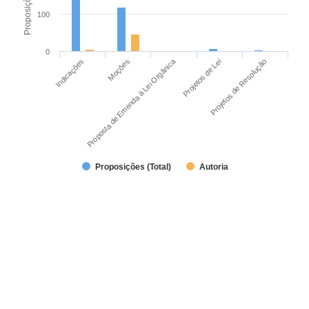
100
0
Proposta de Emenda à Lei Orgânica
Moções
Indicações
Projetos de Resolução
Projetos de Lei
Proposições (Total)
Autoria