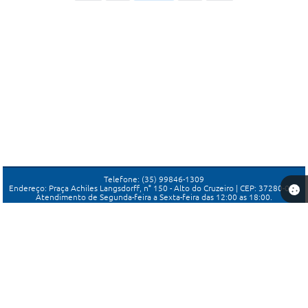
Telefone: (35) 99846-1309
Endereço: Praça Achiles Langsdorff, n° 150 - Alto do Cruzeiro | CEP: 37280-000
Atendimento de Segunda-feira a Sexta-feira das 12:00 as 18:00.
Câmara de Candeias-MG
Versão do Sistema:
3.5.3 - 19/06/2026
Portal atualizado em:
07/08/2026 12:35
Dados Abertos
Copyright Instar - 2006-2026. Todos os direitos reservados -